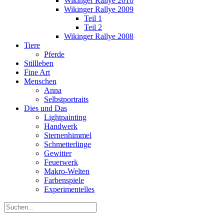
Wikinger Rallye 2010
Wikinger Rallye 2009
Teil 1
Teil 2
Wikinger Rallye 2008
Tiere
Pferde
Stillleben
Fine Art
Menschen
Anna
Selbstportraits
Dies und Das
Lightpainting
Handwerk
Sternenhimmel
Schmetterlinge
Gewitter
Feuerwerk
Makro-Welten
Farbenspiele
Experimentelles