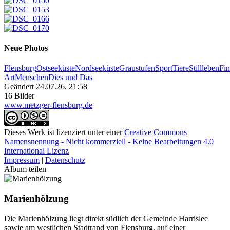
Neue Photos
Flensburg
Ostseeküste
Nordseeküste
Graustufen
Sport
Tiere
Stillleben
Fin
Art
Menschen
Dies und Das
Geändert
24.07.26, 21:58
16 Bilder
www.metzger-flensburg.de
Dieses Werk ist lizenziert unter einer
Creative Commons
Namensnennung - Nicht kommerziell - Keine Bearbeitungen 4.0
International Lizenz
Impressum
|
Datenschutz
Album teilen
Marienhölzung
Die Marienhölzung liegt direkt südlich der Gemeinde Harrislee
sowie am westlichen Stadtrand von Flensburg, auf einer