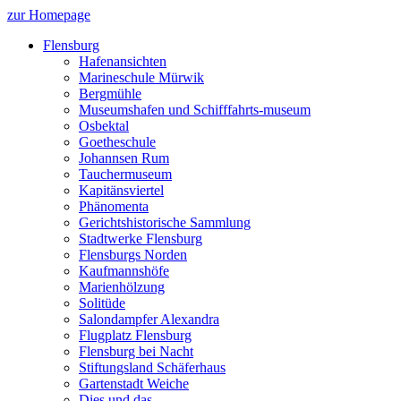
zur Homepage
Flensburg
Hafenansichten
Marineschule Mürwik
Bergmühle
Museumshafen und Schifffahrts-museum
Osbektal
Goetheschule
Johannsen Rum
Tauchermuseum
Kapitänsviertel
Phänomenta
Gerichtshistorische Sammlung
Stadtwerke Flensburg
Flensburgs Norden
Kaufmannshöfe
Marienhölzung
Solitüde
Salondampfer Alexandra
Flugplatz Flensburg
Flensburg bei Nacht
Stiftungsland Schäferhaus
Gartenstadt Weiche
Dies und das