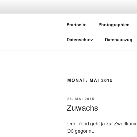
Zum
Inhalt
METZGER-
springen
Startseite
Photographien
Photographien von Arne Metzge
Datenschutz
Datenauszug
MONAT:
MAI 2015
VERÖFFENTLICHT
25. MAI 2015
AM
Zuwachs
Der Trend geht ja zur Zweitkame
D3 gegönnt.