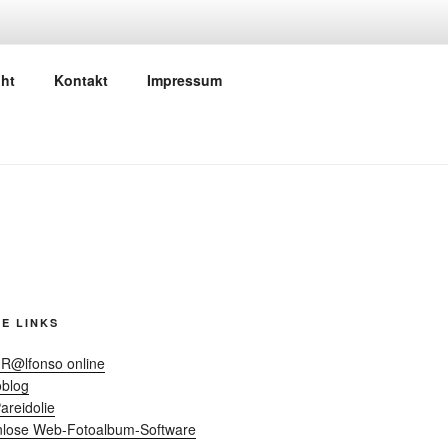
TOGRAPHIE
ht
Kontakt
Impressum
E LINKS
 R@lfonso online
oblog
areidolie
enlose Web-Fotoalbum-Software