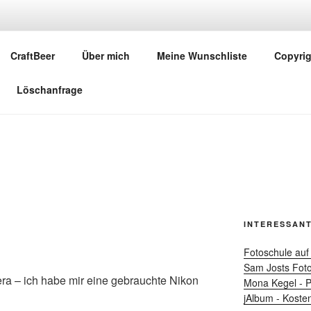
FLENSBURG.DE – PHO
CraftBeer
Über mich
Meine Wunschliste
Copyrig
r
Löschanfrage
INTERESSANT
Fotoschule auf
Sam Josts Fot
ra – ich habe mir eine gebrauchte Nikon
Mona Kegel - P
jAlbum - Kost