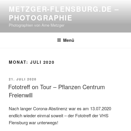
Zum
METZGER-FLENSBURG.DE –
Inhalt
PHOTOGRAPHIE
springen
Photographien von Arne Metzger
Menü
MONAT:
JULI 2020
VERÖFFENTLICHT
21. JULI 2020
AM
Fototreff on Tour – Pflanzen Centrum
Freienwill
Nach langer Corona-Abstinenz war es am 13.07.2020
endlich wieder einmal soweit – der Fototreff der VHS
Flensburg war unterwegs!