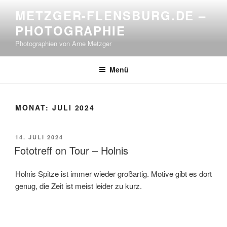
Zum
METZGER-FLENSBURG.DE –
Inhalt
PHOTOGRAPHIE
springen
Photographien von Arne Metzger
Menü
MONAT:
JULI 2024
VERÖFFENTLICHT
14. JULI 2024
AM
Fototreff on Tour – Holnis
Holnis Spitze ist immer wieder großartig. Motive gibt es dort
genug, die Zeit ist meist leider zu kurz.