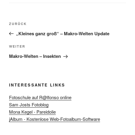
Beitragsnavigation
Vorheriger
ZURÜCK
Beitrag
„Kleines ganz groß“ – Makro-Welten Update
Nächster
WEITER
Beitrag
Makro-Welten – Insekten
INTERESSANTE LINKS
Fotoschule auf R@lfonso online
Sam Josts Fotoblog
Mona Kegel - Pareidolie
jAlbum - Kostenlose Web-Fotoalbum-Software