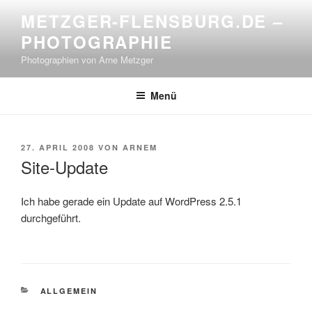
Zum
METZGER-FLENSBURG.DE –
Inhalt
PHOTOGRAPHIE
springen
Photographien von Arne Metzger
Menü
VERÖFFENTLICHT
27. APRIL 2008
VON
ARNEM
AM
Site-Update
Ich habe gerade ein Update auf WordPress 2.5.1
durchgeführt.
KATEGORIEN
ALLGEMEIN