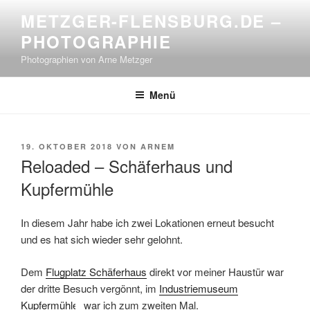
Zum
METZGER-FLENSBURG.DE –
Inhalt
PHOTOGRAPHIE
springen
Photographien von Arne Metzger
Menü
VERÖFFENTLICHT
19. OKTOBER 2018
VON
ARNEM
AM
Reloaded – Schäferhaus und
Kupfermühle
In diesem Jahr habe ich zwei Lokationen erneut besucht
und es hat sich wieder sehr gelohnt.
Dem
Flugplatz Schäferhaus
direkt vor meiner Haustür war
der dritte Besuch vergönnt, im
Industriemuseum
Kupfermühle
war ich zum zweiten Mal.