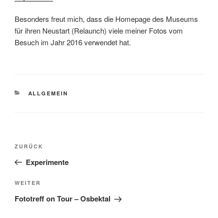
Besonders freut mich, dass die Homepage des Museums
für ihren Neustart (Relaunch) viele meiner Fotos vom
Besuch im Jahr 2016 verwendet hat.
KATEGORIEN
ALLGEMEIN
Beitragsnavigation
Vorheriger
ZURÜCK
Beitrag
Experimente
Nächster
WEITER
Beitrag
Fototreff on Tour – Osbektal