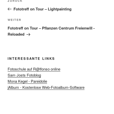
Vorheriger
ZURÜCK
Beitrag
Fototreff on Tour – Lightpainting
Nächster
WEITER
Beitrag
Fototreff on Tour – Pflanzen Centrum Freienwill -
Reloaded
INTERESSANTE LINKS
Fotoschule auf R@lfonso online
Sam Josts Fotoblog
Mona Kegel - Pareidolie
jAlbum - Kostenlose Web-Fotoalbum-Software