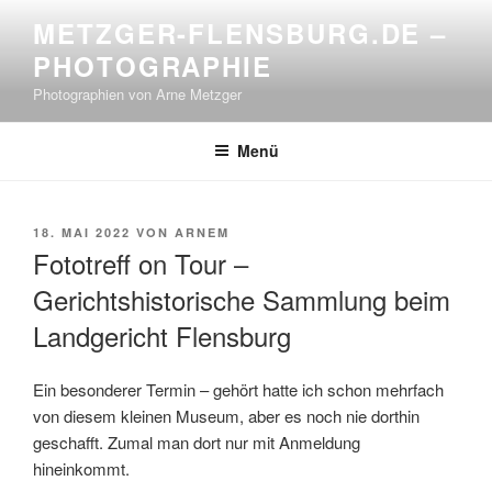
Zum
METZGER-FLENSBURG.DE –
Inhalt
PHOTOGRAPHIE
springen
Photographien von Arne Metzger
Menü
VERÖFFENTLICHT
18. MAI 2022
VON
ARNEM
AM
Fototreff on Tour –
Gerichtshistorische Sammlung beim
Landgericht Flensburg
Ein besonderer Termin – gehört hatte ich schon mehrfach
von diesem kleinen Museum, aber es noch nie dorthin
geschafft. Zumal man dort nur mit Anmeldung
hineinkommt.