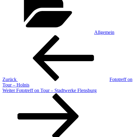
Allgemein
Beitragsnavigation
Vorheriger
Beitrag
Zurück
Fototreff on
Tour – Holnis
Nächster
Weiter
Fototreff on Tour – Stadtwerke Flensburg
Beitrag