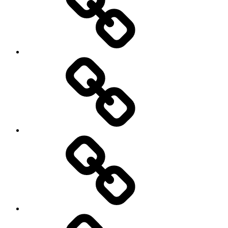
CraftBeer
Über
mich
Meine
Wunschliste