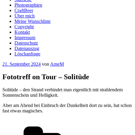
Photographien
CraftBeer
Über mich
Meine Wunschliste
Copyright
Kontakt
Impressum
Datenschutz
Datenauszug
Löschanfrage
Veröffentlicht
21. September 2024
von
ArneM
am
Fototreff on Tour – Solitüde
Solitüde – den Strand verbindet man eigentlich mit strahlendem
Sonnenschein und Helligkeit.
Aber am Abend bei Einbruch der Dunkelheit dort zu sein, hat schon
fast etwas magisches.
Kategorien